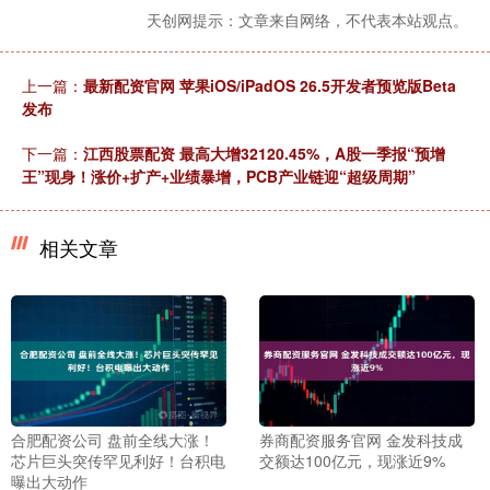
天创网提示：文章来自网络，不代表本站观点。
上一篇：
最新配资官网 苹果iOS/iPadOS 26.5开发者预览版Beta
发布
下一篇：
江西股票配资 最高大增32120.45%，A股一季报“预增
王”现身！涨价+扩产+业绩暴增，PCB产业链迎“超级周期”
相关文章
合肥配资公司 盘前全线大涨！
券商配资服务官网 金发科技成
芯片巨头突传罕见利好！台积电
交额达100亿元，现涨近9%
曝出大动作