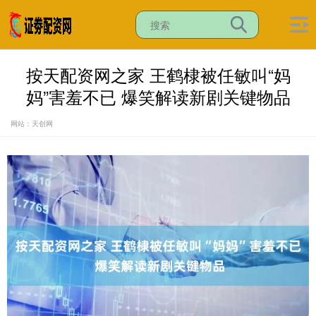
按天配资网之家 王鹤棣被任敏叫“妈
妈”害羞不已 爆笑解读新剧关键物品
网站：天创网