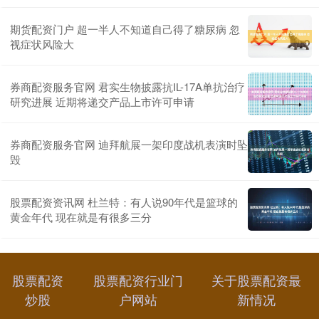
期货配资门户 超一半人不知道自己得了糖尿病 忽
视症状风险大
券商配资服务官网 君实生物披露抗IL-17A单抗治疗
研究进展 近期将递交产品上市许可申请
券商配资服务官网 迪拜航展一架印度战机表演时坠
毁
股票配资资讯网 杜兰特：有人说90年代是篮球的
黄金年代 现在就是有很多三分
股票配资
股票配资行业门
关于股票配资最
炒股
户网站
新情况