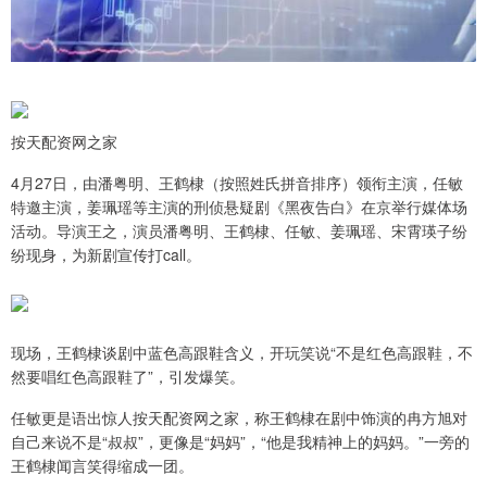
按天配资网之家
4月27日，由潘粤明、王鹤棣（按照姓氏拼音排序）领衔主演，任敏
特邀主演，姜珮瑶等主演的刑侦悬疑剧《黑夜告白》在京举行媒体场
活动。导演王之，演员潘粤明、王鹤棣、任敏、姜珮瑶、宋霄瑛子纷
纷现身，为新剧宣传打call。
现场，王鹤棣谈剧中蓝色高跟鞋含义，开玩笑说“不是红色高跟鞋，不
然要唱红色高跟鞋了”，引发爆笑。
任敏更是语出惊人按天配资网之家，称王鹤棣在剧中饰演的冉方旭对
自己来说不是“叔叔”，更像是“妈妈”，“他是我精神上的妈妈。”一旁的
王鹤棣闻言笑得缩成一团。